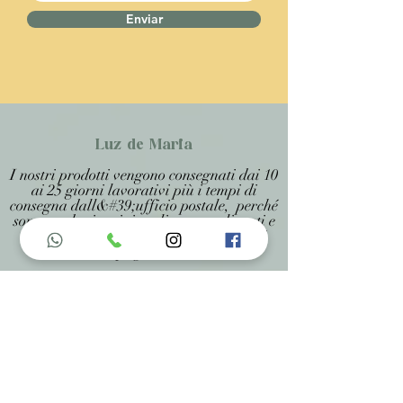
Enviar
Luz de Maria
I nostri prodotti vengono consegnati dai 10
ai 25 giorni lavorativi più i tempi di
consegna dall&#39;ufficio postale, perché
sono prodotti artigianali personalizzati e
realizzati su misura, specificati in ogni
pagina .
Menu do Site
Home
Nossa História
Fardamentos