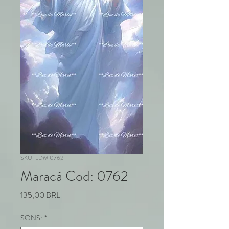
SKU: LDM 0762
Maracá Cod: 0762
Prezzo
135,00 BRL
SONS:
*