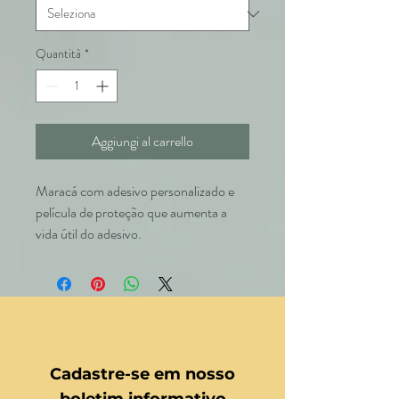
Quantità
*
Aggiungi al carrello
Maracá com adesivo personalizado e
película de proteção que aumenta a
vida útil do adesivo.
Cadastre-se em nosso