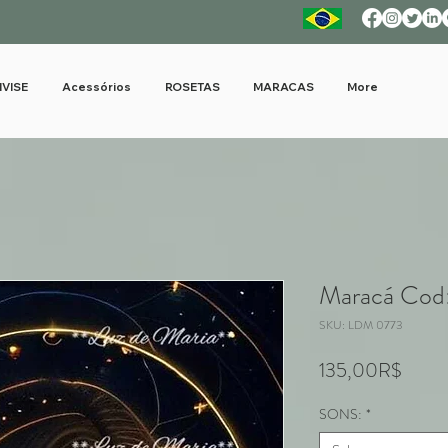
IVISE
Acessórios
ROSETAS
MARACAS
More
Maracá Cod
SKU: LDM 0773
Price
135,00R$
SONS:
*