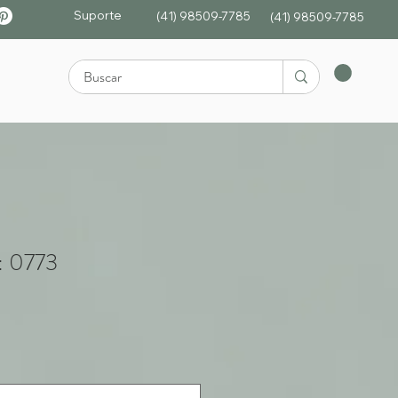
Suporte
(41) 98509-7785
(4
1)
98509-7785
: 0773