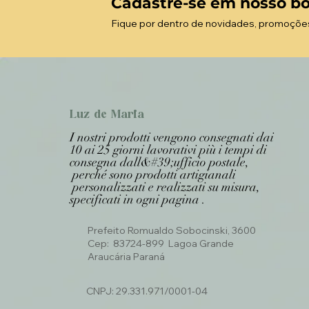
Cadastre-se em nosso bo
Fique por dentro de novidades, promoçõe
Luz de Maria
I nostri prodotti vengono consegnati dai
10 ai 25 giorni lavorativi più i tempi di
consegna dall&#39;ufficio postale,
perché sono prodotti artigianali
personalizzati e realizzati su misura,
specificati in ogni pagina .
Prefeito Romualdo Sobocinski, 3600
Cep: 83724-899 Lagoa Grande
Araucária Paraná
CNPJ: 29.331.971/0001-04