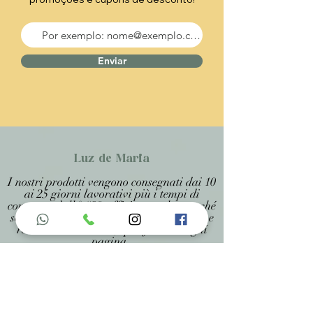
Enviar
Luz de Maria
I nostri prodotti vengono consegnati dai 10
ai 25 giorni lavorativi più i tempi di
consegna dall&#39;ufficio postale, perché
sono prodotti artigianali personalizzati e
realizzati su misura, specificati in ogni
pagina .
Menu do Site