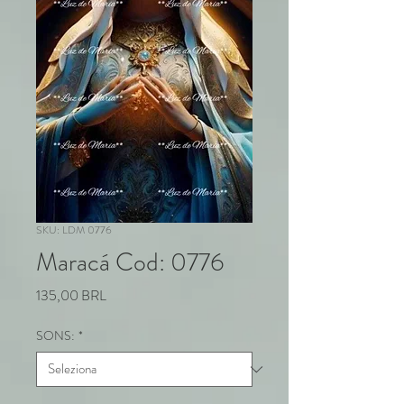
SKU: LDM 0776
Maracá Cod: 0776
Prezzo
135,00 BRL
SONS:
*