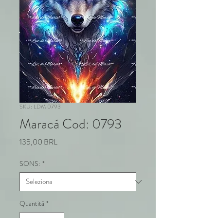
SKU: LDM 0793
Maracá Cod: 0793
Prezzo
135,00 BRL
SONS:
*
Quantità
*