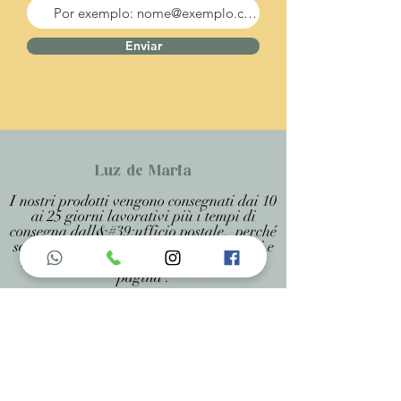
Enviar
Luz de Maria
I nostri prodotti vengono consegnati dai 10
ai 25 giorni lavorativi più i tempi di
consegna dall&#39;ufficio postale, perché
sono prodotti artigianali personalizzati e
realizzati su misura, specificati in ogni
pagina .
Menu do Site
Home
Nossa História