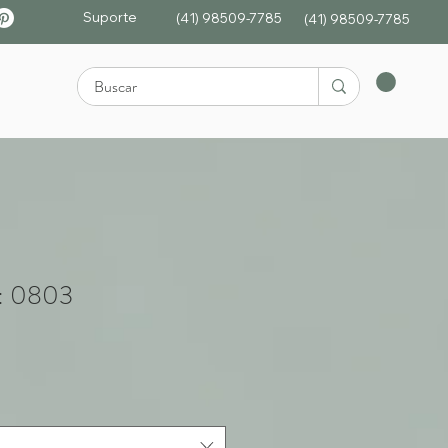
Suporte
(41) 98509-7785
(4
1)
98509-7785
: 0803