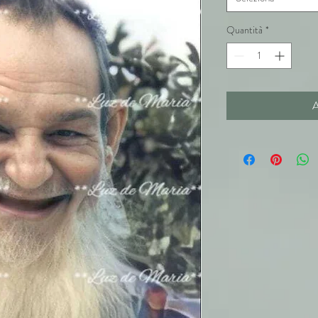
Quantità
*
A