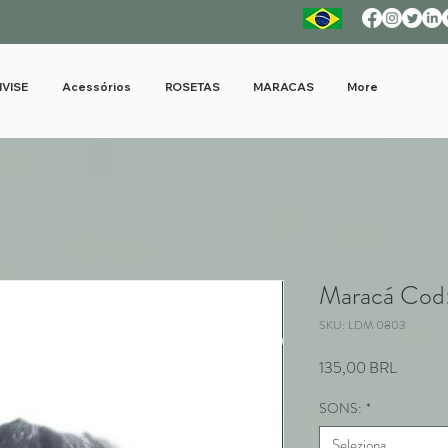
IVISE
Acessórios
ROSETAS
MARACAS
More
Maracá Cod
SKU: LDM 0803
Prezzo
135,00 BRL
SONS:
*
Seleziona