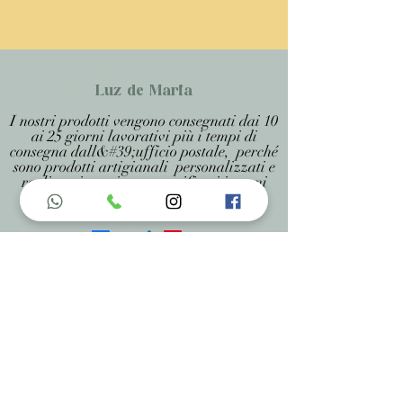
Luz de Maria
I nostri prodotti vengono consegnati dai 10
ai 25 giorni lavorativi più i tempi di
consegna dall&#39;ufficio postale, perché
sono prodotti artigianali personalizzati e
realizzati su misura, specificati in ogni
pagina .
Menu do Site
Home
Nossa História
Fardamentos
Acessórios
Maracás
Avaliação