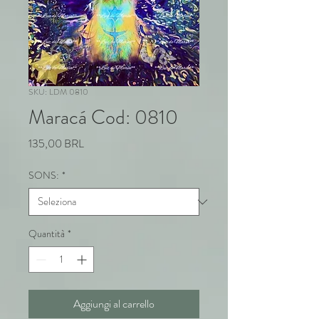
SKU: LDM 0810
Maracá Cod: 0810
Prezzo
135,00 BRL
SONS:
*
Quantità
*
Aggiungi al carrello