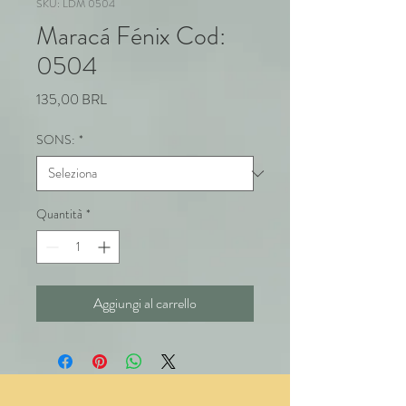
SKU: LDM 0504
Maracá Fénix Cod:
0504
Prezzo
135,00 BRL
SONS:
*
Quantità
*
Aggiungi al carrello