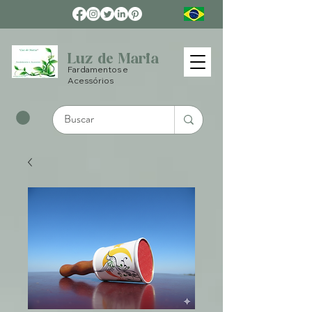
Luz de Maria
Fardamentos e
Acessórios