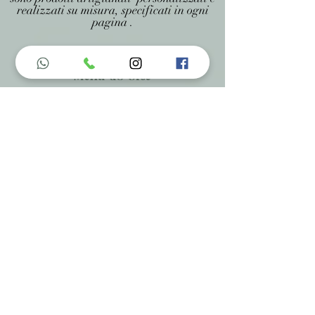
realizzati su misura, specificati in ogni
pagina .
Menu do Site
Home
Nossa História
Fardamentos
Acessórios
Maracás
Avaliação
Deixe Sua Opinião
Contatos
Informações de Contato
Em caso de dúvidas ? Entre em
contato utilizando um dos meios de
comunicação