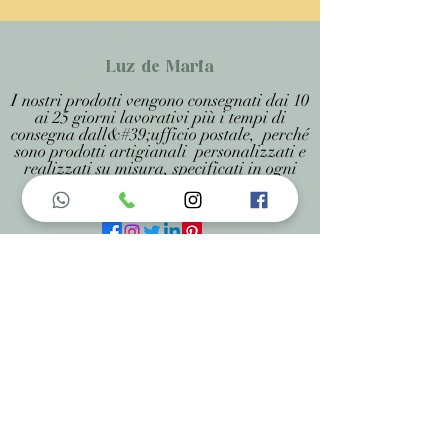
Luz de Maria
I nostri prodotti vengono consegnati dai 10
ai 25 giorni lavorativi più i tempi di
consegna dall&#39;ufficio postale, perché
sono prodotti artigianali personalizzati e
realizzati su misura, specificati in ogni
pagina .
Menu do Site
Home
Nossa História
Fardamentos
Acessórios
Maracás
Avaliação
Deixe Sua Opinião