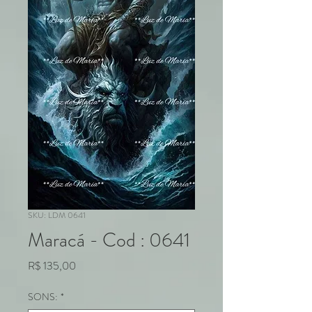
SKU: LDM 0641
Maracá - Cod : 0641
Preço
R$ 135,00
SONS:
*