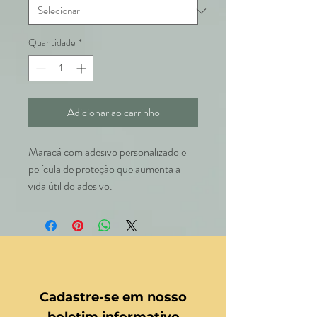
Quantidade
*
Adicionar ao carrinho
Maracá com adesivo personalizado e
película de proteção que aumenta a
vida útil do adesivo.
Cadastre-se em nosso