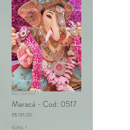
SKU: LDM 0517
Maracá - Cod: 0517
Preço
R$ 135,00
SONS:
*