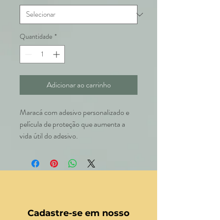
Quantidade
*
Adicionar ao carrinho
Maracá com adesivo personalizado e
película de proteção que aumenta a
vida útil do adesivo.
Cadastre-se em nosso