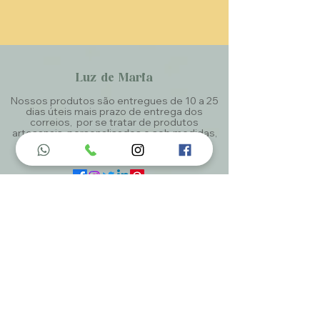
Luz de Maria
Nossos produtos são entregues de 10 a 25
dias úteis mais prazo de entrega dos
correios, por se tratar de produtos
artesanais personalisados e sob medidas,
estando especificados em cada Página.
Menu do Site
Home
Nossa História
Fardamentos
Acessórios
Maracás
Avaliação
Deixe Sua Opinião