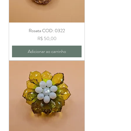
Roseta COD: 0322
Preço
R$ 50,00
Adicionar ao carrinho