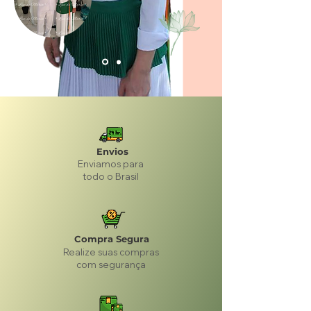
Envios
Enviamos para
todo o Brasil
Compra Segura
Realize suas compras
com segurança