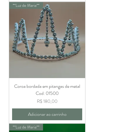
**Luz de Maria**
Coroa bordada em pitangas de metal
Cod: 01500
Preço
R$ 180,00
Adicionar ao carrinho
**Luz de Maria**