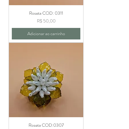
Roseta COD: 0311
Preço
R$ 50,00
Adicionar ao carrinho
Roseta COD:0307