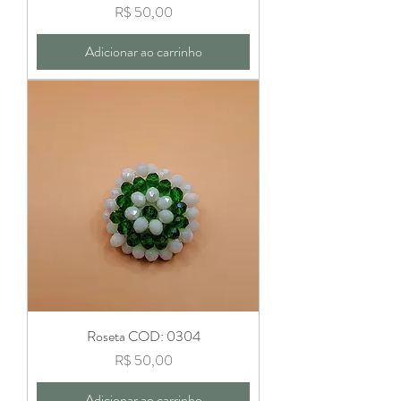
Preço
R$ 50,00
Adicionar ao carrinho
Roseta COD: 0304
Preço
R$ 50,00
Adicionar ao carrinho