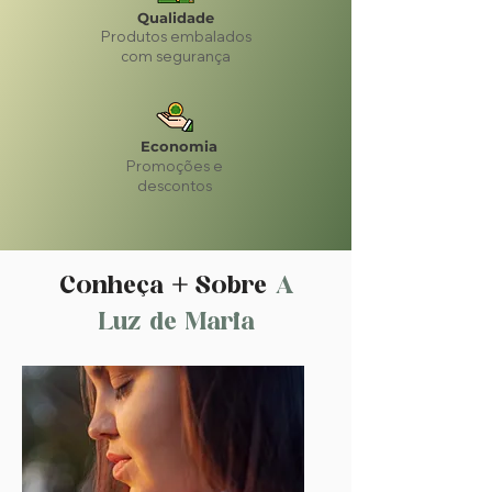
Qualidade
Produtos embalados
com segurança
Economia
Promoções e
descontos
Conheça
+
Sobre
A
Luz de Maria