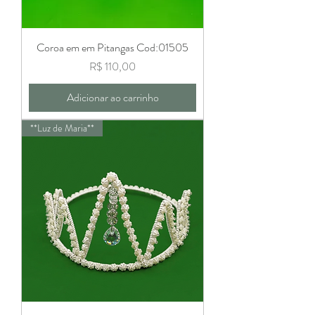
Coroa em em Pitangas Cod:01505
Preço
R$ 110,00
Adicionar ao carrinho
**Luz de Maria**