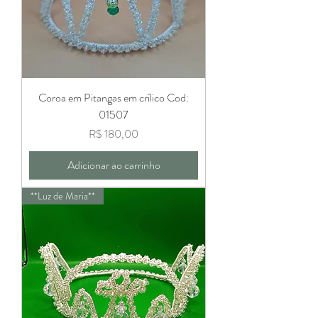
Coroa em Pitangas em crílico Cod:
01507
Preço
R$ 180,00
Adicionar ao carrinho
**Luz de Maria**