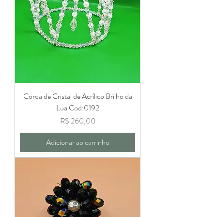
Coroa de Cristal de Acrílico Brilho da
Lua Cod:0192
Preço
R$ 260,00
Adicionar ao carrinho