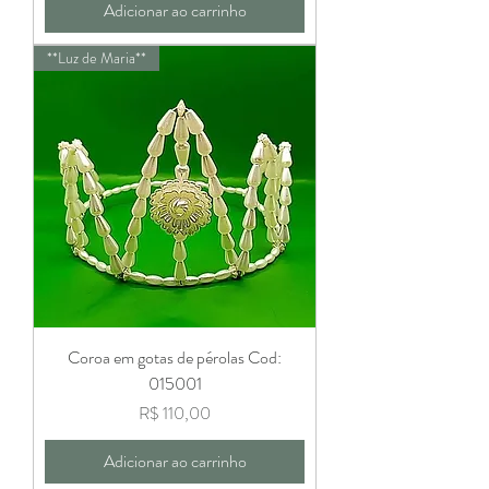
Adicionar ao carrinho
**Luz de Maria**
Coroa em gotas de pérolas Cod:
015001
Preço
R$ 110,00
Adicionar ao carrinho