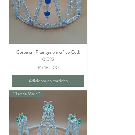
Coroa em Pitangas em crílico Cod:
01522
Preço
R$ 180,00
Adicionar ao carrinho
**Luz de Maria**