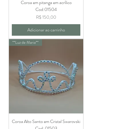
Coroa em pitanga em acrílico
Cod:01504
Preço
R$ 150,00
Adicionar ao carrinho
**Luz de Maria**
Coroa Alto Santo em Cristal Swarovski
Cod: 01503