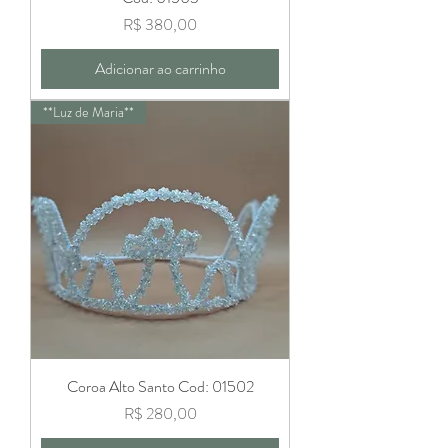
Preço
R$ 380,00
Adicionar ao carrinho
**Luz de Maria**
Coroa Alto Santo Cod: 01502
Preço
R$ 280,00