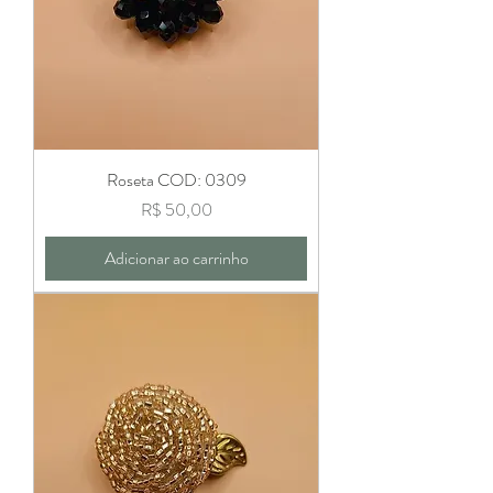
Roseta COD: 0309
Preço
R$ 50,00
Adicionar ao carrinho