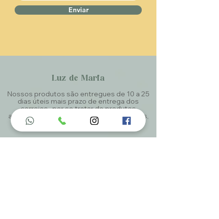
Enviar
Luz de Maria
Nossos produtos são entregues de 10 a 25
dias úteis mais prazo de entrega dos
correios, por se tratar de produtos
artesanais personalisados e sob medidas,
estando especificados em cada Página.
Menu do Site
Home
Nossa História
Fardamentos
Acessórios